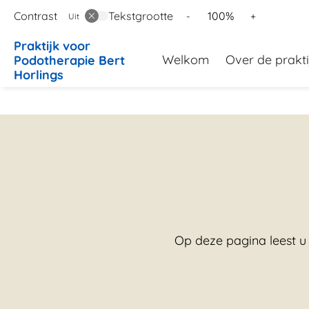
Contrast
Tekstgrootte
Tekst
Tekst
100%
-
+
Uit
verkleinen
vergroten
Hoofd
met
met
Praktijk
voor
Welkom
Over de prakti
10%
10%
Podotherapie Bert
Horlings
menu
Op deze pagina leest u 