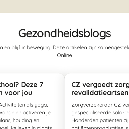
Gezondheidsblogs
en en blijf in beweging! Deze artikelen zijn samengest
Online
chool? Deze 7
CZ vergoedt zorg
m voor jou
revalidatieartsen
ctiviteiten als yoga,
Zorgverzekeraar CZ ve
 wandelen activeren je
gespecialiseerde solo-re
lans, houding en
Honderden patiënten zi
agelijks leven in plaats…
patiëntenorganisaties is